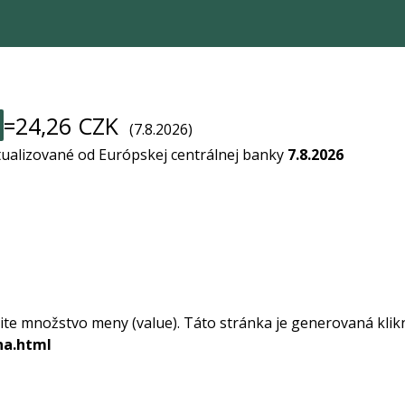
=24,26 CZK
(7.8.2026)
tualizované od Európskej centrálnej banky
7.8.2026
ite množstvo meny (value). Táto stránka je generovaná klik
na.html