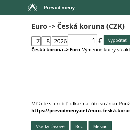
Prevod meny
Euro -> Česká koruna (CZK)
€
vypočítať
.
.
Česká koruna -> Euro
. Výmenné kurzy sú ak
Môžete si urobiť odkaz na túto stránku. Použ
https://prevodmeny.net/euro-česká-koru
Všetky časové
Roc
Mesiac