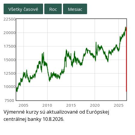
Všetky časové
Roc
Mesiac
22500
20000
17500
15000
12500
10000
7500
2005
2010
2015
2020
2025
Výmenné kurzy sú aktualizované od Európskej
centrálnej banky 10.8.2026.