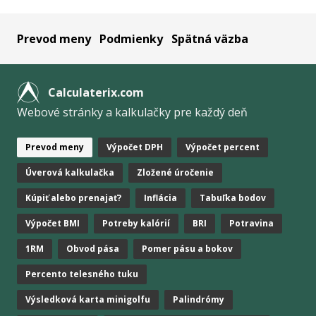
Prevod meny
Podmienky
Spätná väzba
Calculaterix.com
Webové stránky a kalkulačky pre každý deň
Prevod meny
Výpočet DPH
Výpočet percent
Úverová kalkulačka
Zložené úročenie
Kúpiť alebo prenajať?
Inflácia
Tabuľka bodov
Výpočet BMI
Potreby kalórií
BRI
Potravina
1RM
Obvod pása
Pomer pásu a bokov
Percento telesného tuku
Výsledková karta minigolfu
Palindrómy