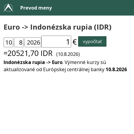
Prevod meny
Euro -> Indonézska rupia (IDR)
€
vypočítať
.
.
=20521,70 IDR
(10.8.2026)
Indonézska rupia -> Euro
. Výmenné kurzy sú
aktualizované od Európskej centrálnej banky
10.8.2026