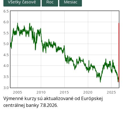
Všetky časové
Roc
Mesiac
6.5
6.0
5.5
5.0
4.5
4.0
3.5
3.0
2005
2010
2015
2020
2025
Výmenné kurzy sú aktualizované od Európskej
centrálnej banky 7.8.2026.