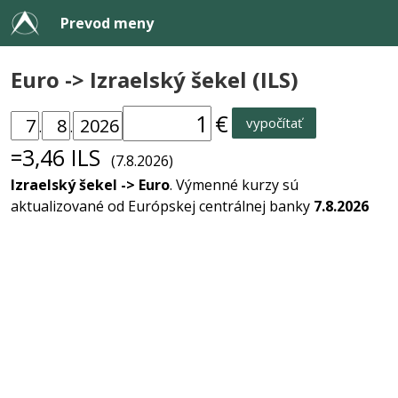
Prevod meny
Euro -> Izraelský šekel (ILS)
€
vypočítať
.
.
=3,46 ILS
(7.8.2026)
Izraelský šekel -> Euro
. Výmenné kurzy sú
aktualizované od Európskej centrálnej banky
7.8.2026