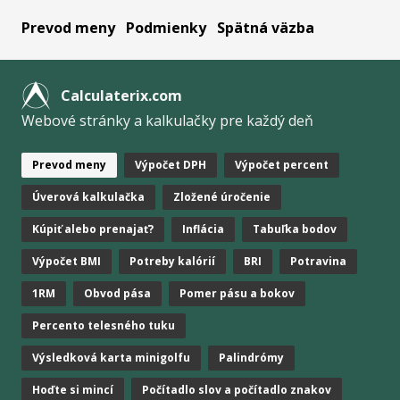
Prevod meny
Podmienky
Spätná väzba
Calculaterix.com
Webové stránky a kalkulačky pre každý deň
Prevod meny
Výpočet DPH
Výpočet percent
Úverová kalkulačka
Zložené úročenie
Kúpiť alebo prenajať?
Inflácia
Tabuľka bodov
Výpočet BMI
Potreby kalórií
BRI
Potravina
1RM
Obvod pása
Pomer pásu a bokov
Percento telesného tuku
Výsledková karta minigolfu
Palindrómy
Hoďte si mincí
Počítadlo slov a počítadlo znakov