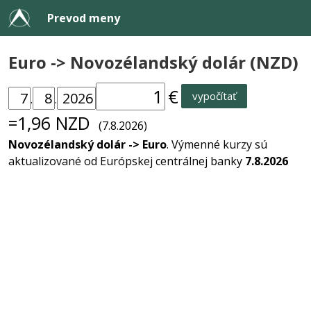
Prevod meny
Euro -> Novozélandský dolár (NZD)
€
vypočítať
.
.
=1,96 NZD
(7.8.2026)
Novozélandský dolár -> Euro
. Výmenné kurzy sú
aktualizované od Európskej centrálnej banky
7.8.2026