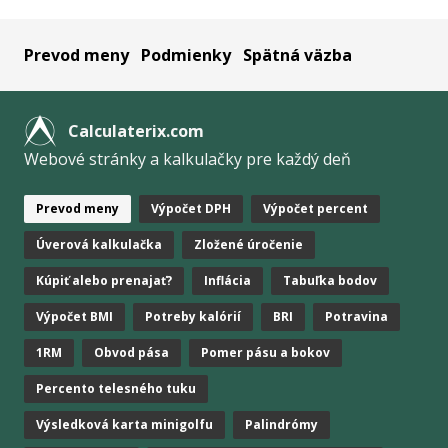
Prevod meny
Podmienky
Spätná väzba
Calculaterix.com
Webové stránky a kalkulačky pre každý deň
Prevod meny
Výpočet DPH
Výpočet percent
Úverová kalkulačka
Zložené úročenie
Kúpiť alebo prenajať?
Inflácia
Tabuľka bodov
Výpočet BMI
Potreby kalórií
BRI
Potravina
1RM
Obvod pása
Pomer pásu a bokov
Percento telesného tuku
Výsledková karta minigolfu
Palindrómy