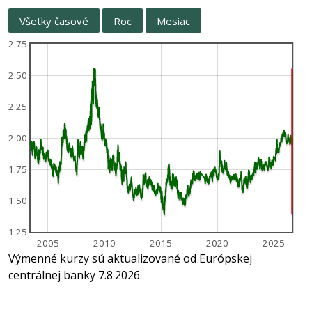
Všetky časové
Roc
Mesiac
2.75
2.50
2.25
2.00
1.75
1.50
1.25
2005
2010
2015
2020
2025
Výmenné kurzy sú aktualizované od Európskej
centrálnej banky 7.8.2026.