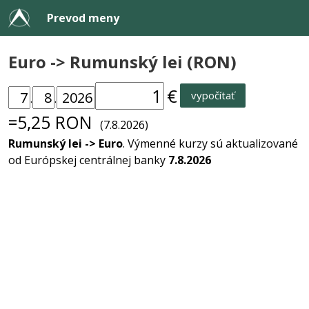
Prevod meny
Euro -> Rumunský lei (RON)
€
vypočítať
.
.
=5,25 RON
(7.8.2026)
Rumunský lei -> Euro
. Výmenné kurzy sú aktualizované
od Európskej centrálnej banky
7.8.2026