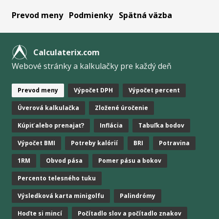
Prevod meny
Podmienky
Spätná väzba
Calculaterix.com
Webové stránky a kalkulačky pre každý deň
Prevod meny
Výpočet DPH
Výpočet percent
Úverová kalkulačka
Zložené úročenie
Kúpiť alebo prenajať?
Inflácia
Tabuľka bodov
Výpočet BMI
Potreby kalórií
BRI
Potravina
1RM
Obvod pása
Pomer pásu a bokov
Percento telesného tuku
Výsledková karta minigolfu
Palindrómy
Hoďte si mincí
Počítadlo slov a počítadlo znakov