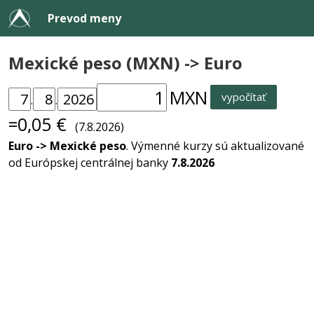
Prevod meny
Mexické peso (MXN) -> Euro
MXN
vypočítať
.
.
=0,05 €
(7.8.2026)
Euro -> Mexické peso
. Výmenné kurzy sú aktualizované
od Európskej centrálnej banky
7.8.2026