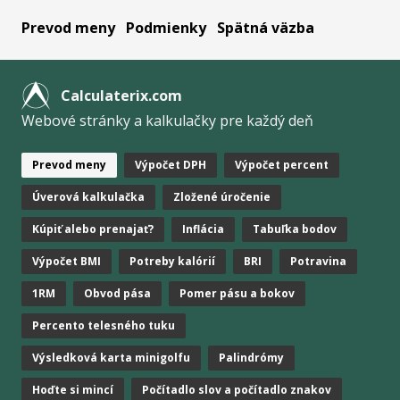
Prevod meny
Podmienky
Spätná väzba
Calculaterix.com
Webové stránky a kalkulačky pre každý deň
Prevod meny
Výpočet DPH
Výpočet percent
Úverová kalkulačka
Zložené úročenie
Kúpiť alebo prenajať?
Inflácia
Tabuľka bodov
Výpočet BMI
Potreby kalórií
BRI
Potravina
1RM
Obvod pása
Pomer pásu a bokov
Percento telesného tuku
Výsledková karta minigolfu
Palindrómy
Hoďte si mincí
Počítadlo slov a počítadlo znakov