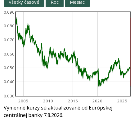
Všetky časové
Roc
Mesiac
0.090
0.080
0.070
0.060
0.050
0.040
0.030
2005
2010
2015
2020
2025
Výmenné kurzy sú aktualizované od Európskej
centrálnej banky 7.8.2026.