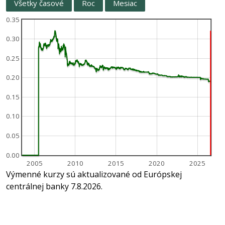
Všetky časové
Roc
Mesiac
0.35
0.30
0.25
0.20
0.15
0.10
0.05
0.00
2005
2010
2015
2020
2025
Výmenné kurzy sú aktualizované od Európskej
centrálnej banky 7.8.2026.