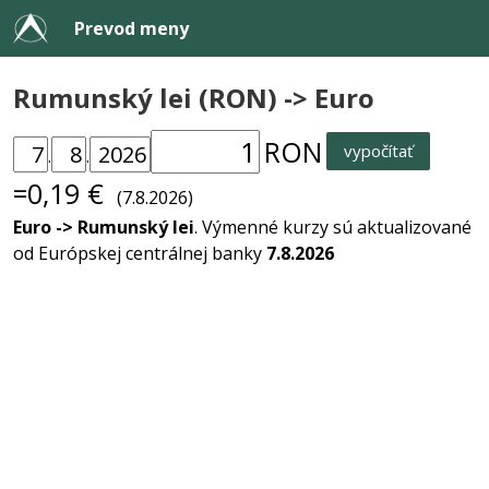
Prevod meny
Rumunský lei (RON) -> Euro
RON
vypočítať
.
.
=0,19 €
(7.8.2026)
Euro -> Rumunský lei
. Výmenné kurzy sú aktualizované
od Európskej centrálnej banky
7.8.2026