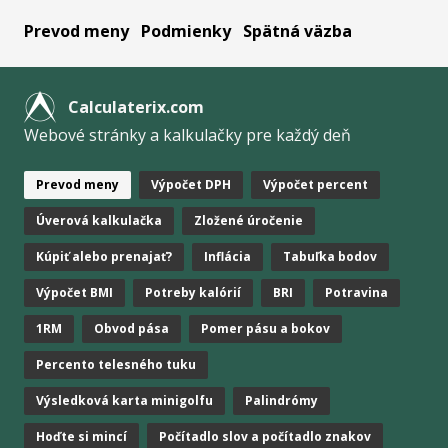
Prevod meny
Podmienky
Spätná väzba
Calculaterix.com
Webové stránky a kalkulačky pre každý deň
Prevod meny
Výpočet DPH
Výpočet percent
Úverová kalkulačka
Zložené úročenie
Kúpiť alebo prenajať?
Inflácia
Tabuľka bodov
Výpočet BMI
Potreby kalórií
BRI
Potravina
1RM
Obvod pása
Pomer pásu a bokov
Percento telesného tuku
Výsledková karta minigolfu
Palindrómy
Hoďte si mincí
Počítadlo slov a počítadlo znakov