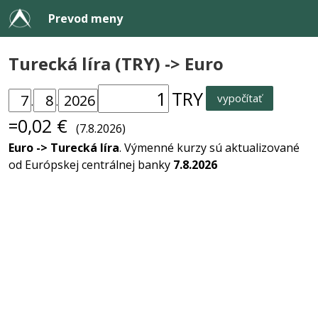
Prevod meny
Turecká líra (TRY) -> Euro
TRY
vypočítať
.
.
=0,02 €
(7.8.2026)
Euro -> Turecká líra
. Výmenné kurzy sú aktualizované
od Európskej centrálnej banky
7.8.2026