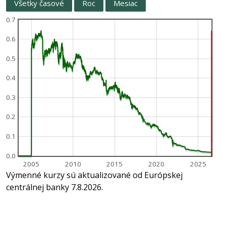
Všetky časové
Roc
Mesiac
0.7
0.6
0.5
0.4
0.3
0.2
0.1
0.0
2005
2010
2015
2020
2025
Výmenné kurzy sú aktualizované od Európskej
centrálnej banky 7.8.2026.