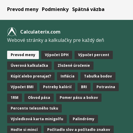
Prevod meny
Podmienky
Spätná väzba
Calculaterix.com
Webové stránky a kalkulačky pre každý deň
Prevod meny
Výpočet DPH
Výpočet percent
Úverová kalkulačka
Zložené úročenie
Kúpiť alebo prenajať?
Inflácia
Tabuľka bodov
Výpočet BMI
Potreby kalórií
BRI
Potravina
1RM
Obvod pása
Pomer pásu a bokov
Percento telesného tuku
Výsledková karta minigolfu
Palindrómy
Hoďte si mincí
Počítadlo slov a počítadlo znakov